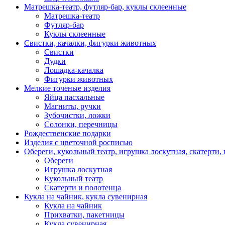
Матрешка-театр, футляр-бар, куклы склеенные
Матрешка-театр
Футляр-бар
Куклы склеенные
Свистки, качалки, фигурки животных
Свистки
Дудки
Лошадка-качалка
Фигурки животных
Мелкие точеные изделия
Яйца пасхальные
Магниты, ручки
Зубочистки, ложки
Солонки, перечницы
Рождественские подарки
Изделия с цветочной росписью
Обереги, кукольный театр, игрушка лоскутная, скатерти,
Обереги
Игрушка лоскутная
Кукольный театр
Скатерти и полотенца
Кукла на чайник, кукла сувенирная
Кукла на чайник
Прихватки, пакетницы
Кукла сувенирная