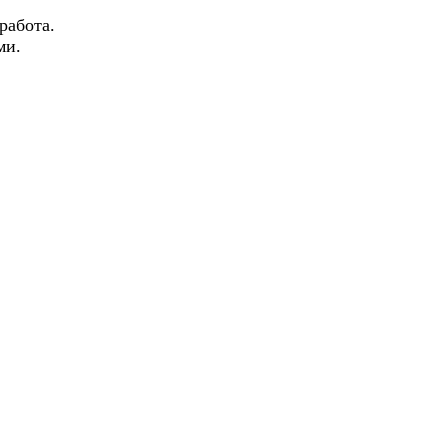
 работа.
ми.