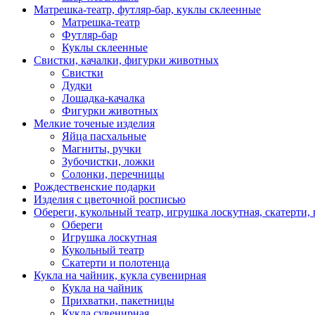
Матрешка-театр, футляр-бар, куклы склеенные
Матрешка-театр
Футляр-бар
Куклы склеенные
Свистки, качалки, фигурки животных
Свистки
Дудки
Лошадка-качалка
Фигурки животных
Мелкие точеные изделия
Яйца пасхальные
Магниты, ручки
Зубочистки, ложки
Солонки, перечницы
Рождественские подарки
Изделия с цветочной росписью
Обереги, кукольный театр, игрушка лоскутная, скатерти,
Обереги
Игрушка лоскутная
Кукольный театр
Скатерти и полотенца
Кукла на чайник, кукла сувенирная
Кукла на чайник
Прихватки, пакетницы
Кукла сувенирная