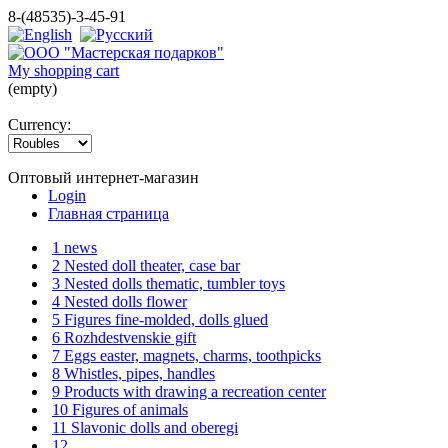
8-(48535)-3-45-91
My shopping cart
(empty)
Currency:
Оптовый интернет-магазин
Login
Главная страница
1 news
2 Nested doll theater, case bar
3 Nested dolls thematic, tumbler toys
4 Nested dolls flower
5 Figures fine-molded, dolls glued
6 Rozhdestvenskie gift
7 Eggs easter, magnets, charms, toothpicks
8 Whistles, pipes, handles
9 Products with drawing a recreation center
10 Figures of animals
11 Slavonic dolls and oberegi
12