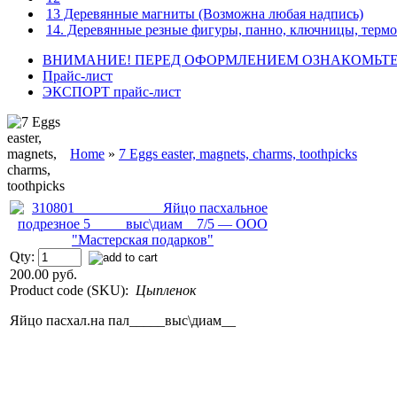
13 Деревянные магниты (Возможна любая надпись)
14. Деревянные резные фигуры, панно, ключницы, терм
ВНИМАНИЕ! ПЕРЕД ОФОРМЛЕНИЕМ ОЗНАКОМЬТЕ
Прайс-лист
ЭКСПОРТ прайс-лист
Home
»
7 Eggs easter, magnets, charms, toothpicks
Qty:
200.00 руб.
Product code (SKU):
Цыпленок
Яйцо пасхал.на пал_____выс\диам__